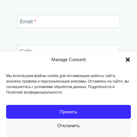
Email
*
Сайт
Manage Consent
Сохранить моё имя, email и адрес сайта в
этом браузере для последующих моих
Мы используем файлы cookie для оптимизации работы сайта,
комментариев.
анализа трафика и персонализации рекламы. Оставаясь на сайте, вы
соглашаетесь с условиями обработки данных. Подробности в
Политике конфиденциальности.
Принять
Отклонить
Copyright © 2014
-2026, Fodango