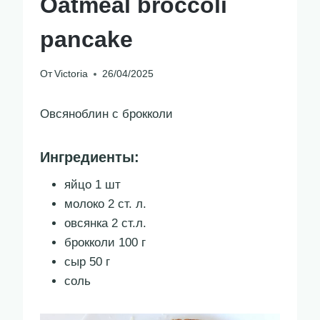
Oatmeal broccoli
pancake
От
Victoria
26/04/2025
Овсяноблин с брокколи
Ингредиенты:
яйцо 1 шт
молоко 2 ст. л.
овсянка 2 ст.л.
брокколи 100 г
сыр 50 г
соль