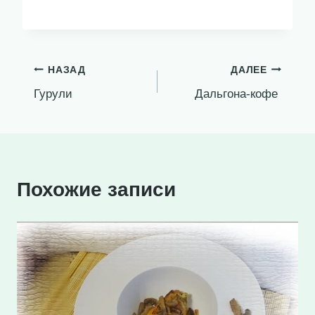
Навигация
НАЗАД
ДАЛЕЕ
Гурули
Дальгона-кофе
по
записям
Похожие записи