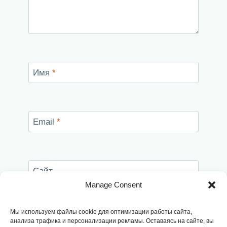
Имя
*
Email
*
Сайт
Manage Consent
Сохранить моё имя, email и адрес сайта в
этом браузере для последующих моих
Мы используем файлы cookie для оптимизации работы сайта,
комментариев.
анализа трафика и персонализации рекламы. Оставаясь на сайте, вы