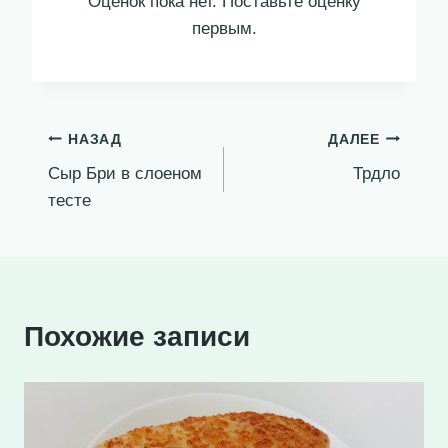
Оценок пока нет. Поставьте оценку
первым.
Навигация
НАЗАД
ДАЛЕЕ
Сыр Бри в слоеном
Трдло
по
тесте
записям
Похожие записи