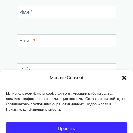
Имя
*
Email
*
Сайт
Manage Consent
Сохранить моё имя, email и адрес сайта в
этом браузере для последующих моих
Мы используем файлы cookie для оптимизации работы сайта,
комментариев.
анализа трафика и персонализации рекламы. Оставаясь на сайте, вы
соглашаетесь с условиями обработки данных. Подробности в
Политике конфиденциальности.
Принять