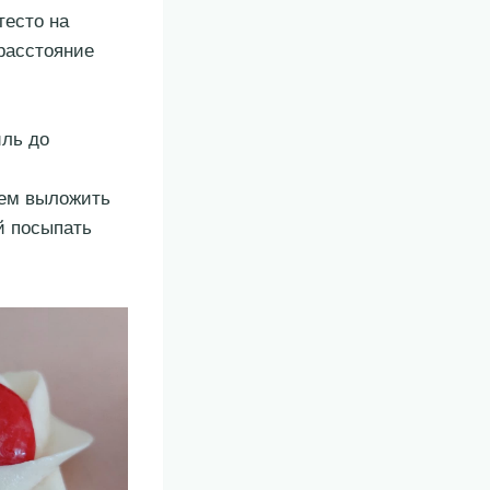
тесто на
расстояние
иль до
рем выложить
й посыпать