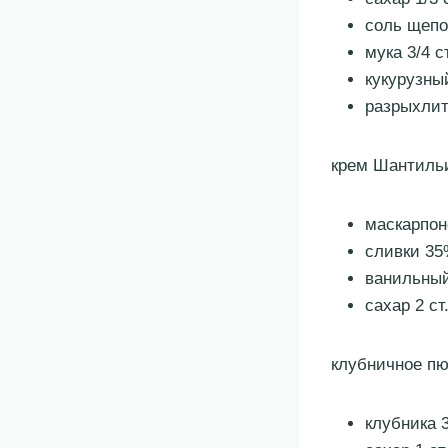
соль щепо
мука 3/4 ст
кукурузный
разрыхлите
крем Шантиль
маскарпон
сливки 35
ванильный 
сахар 2 ст
клубничное п
клубника 3