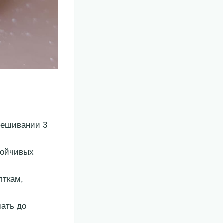
мешивании 3
тойчивых
лткам,
шать до