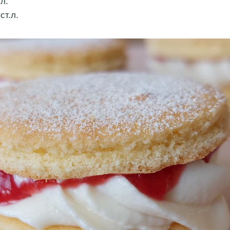
.л.
ст.л.