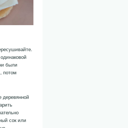
ересушивайте.
 одинаковой
они были
, потом
е деревянной
варить
лательно
ный сок или