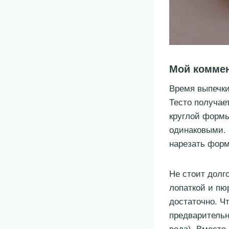
Мой комме
Время выпечки
Тесто получае
круглой формы
одинаковыми. 
нарезать форм
Не стоит долг
лопаткой и пю
достаточно. Ч
предварительн