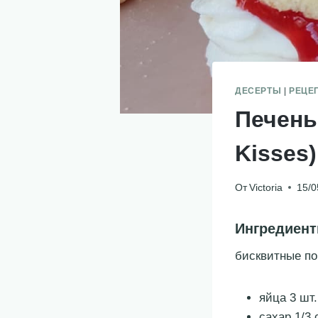
ДЕСЕРТЫ
|
РЕЦЕ
Печень
Kisses)
От
Victoria
15/0
Ингредиен
бисквитные п
яйца 3 шт.
сахар 1/3 с