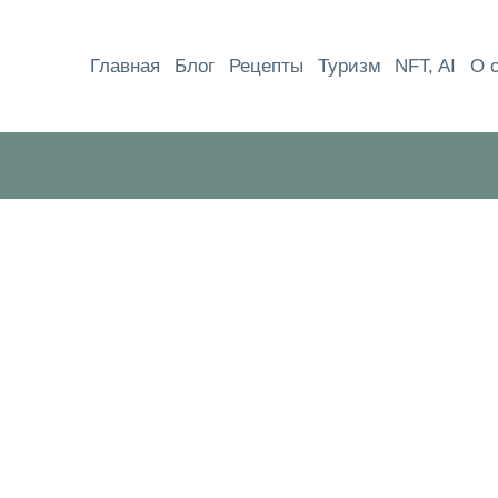
Перейти
к
Главная
Блог
Рецепты
Туризм
NFT, AI
О 
содержимому