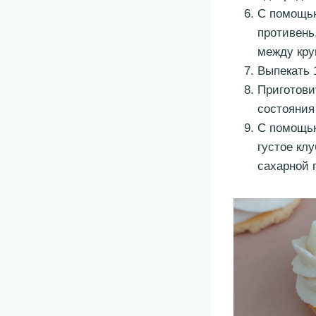
С помощью
противень
между кру
Выпекать 
Приготови
состояния
С помощью
густое кл
сахарной 