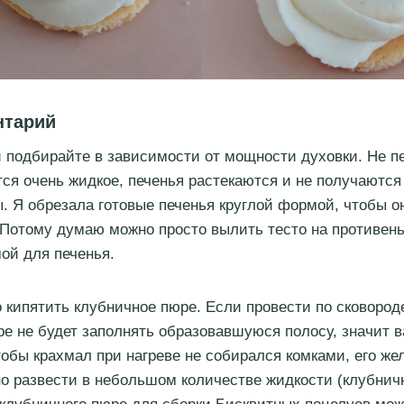
нтарий
 подбирайте в зависимости от мощности духовки. Не п
тся очень жидкое, печенья растекаются и не получаются
. Я обрезала готовые печенья круглой формой, чтобы 
Потому думаю можно просто вылить тесто на противень
ой для печенья.
о кипятить клубничное пюре. Если провести по сковород
ре не будет заполнять образовавшуюся полосу, значит 
тобы крахмал при нагреве не собирался комками, его же
о развести в небольшом количестве жидкости (клубнич