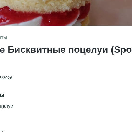
ПТЫ
е Бисквитные поцелуи (Sp
5/2026
ты
оцелуи
т.