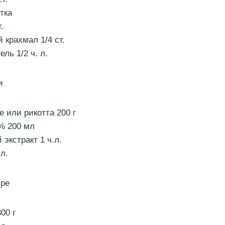
тка
.
 крахмал 1/4 ст.
ль 1/2 ч. л.
и
е или рикотта 200 г
% 200 мл
экстракт 1 ч.л.
.л.
юре
00 г