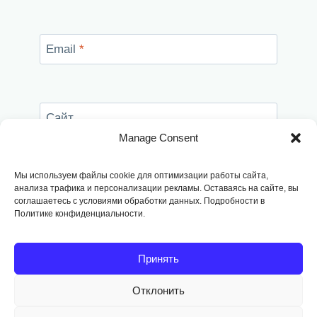
Email
*
Сайт
Manage Consent
Сохранить моё имя, email и адрес сайта в
этом браузере для последующих моих
Мы используем файлы cookie для оптимизации работы сайта,
комментариев.
анализа трафика и персонализации рекламы. Оставаясь на сайте, вы
соглашаетесь с условиями обработки данных. Подробности в
Политике конфиденциальности.
Принять
Отклонить
Copyright © 2014
-2026, Fodango