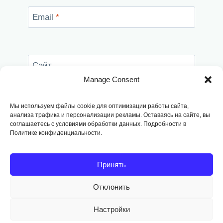
Email
*
Сайт
Manage Consent
Сохранить моё имя, email и адрес сайта в
этом браузере для последующих моих
Мы используем файлы cookie для оптимизации работы сайта,
комментариев.
анализа трафика и персонализации рекламы. Оставаясь на сайте, вы
соглашаетесь с условиями обработки данных. Подробности в
Политике конфиденциальности.
Принять
Отклонить
Copyright © 2014
-2026, Fodango
Настройки