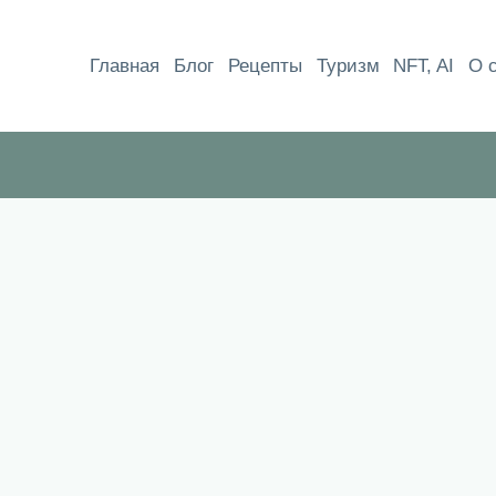
Перейти
к
Главная
Блог
Рецепты
Туризм
NFT, AI
О 
содержимому