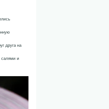
ились
анную
уг друга на
з салями и