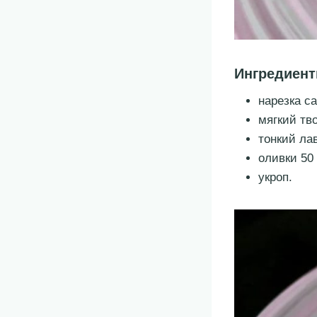
Ингредиент
нарезка с
мягкий тв
тонкий ла
оливки 50 
укроп.