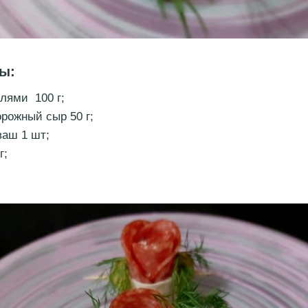
ы:
алями 100 г;
орожный сыр 50 г;
ваш 1 шт;
г;