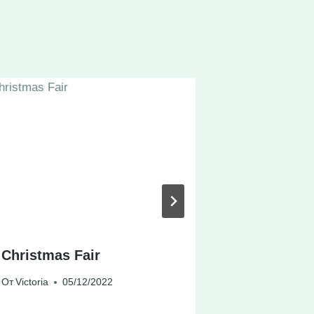
Christmas Fair
August
От
Victoria
05/12/2022
От
Victoria
0