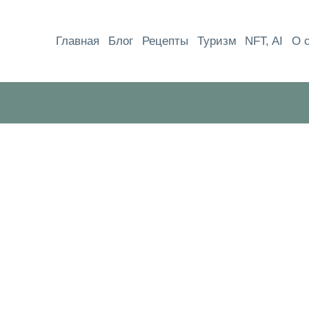
Перейти
к
Главная
Блог
Рецепты
Туризм
NFT, AI
О 
содержимому