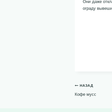
Они даже откл
ограду вывеш
Навигация
НАЗАД
Кофе мусс
по
записям