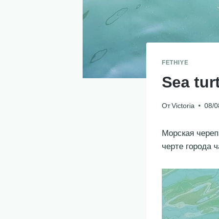
FETHIYE
Sea tur
От
Victoria
08/0
Морская череп
черте города ч