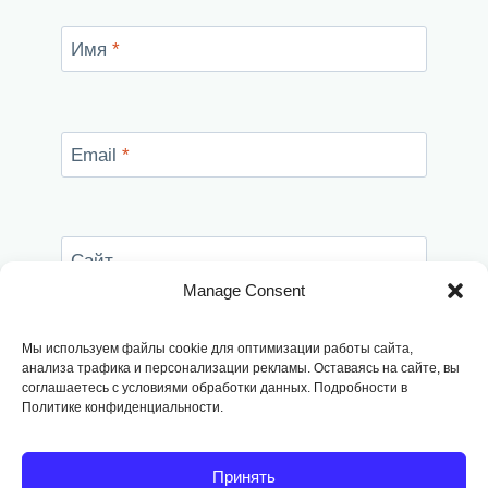
Имя
*
Email
*
Сайт
Manage Consent
Сохранить моё имя, email и адрес сайта в
этом браузере для последующих моих
Мы используем файлы cookie для оптимизации работы сайта,
комментариев.
анализа трафика и персонализации рекламы. Оставаясь на сайте, вы
соглашаетесь с условиями обработки данных. Подробности в
Политике конфиденциальности.
Принять