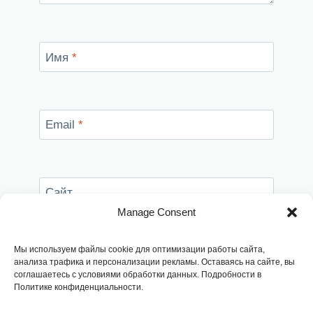
Имя
*
Email
*
Сайт
Manage Consent
Сохранить моё имя, email и адрес сайта в
этом браузере для последующих моих
Мы используем файлы cookie для оптимизации работы сайта,
комментариев.
анализа трафика и персонализации рекламы. Оставаясь на сайте, вы
соглашаетесь с условиями обработки данных. Подробности в
Политике конфиденциальности.