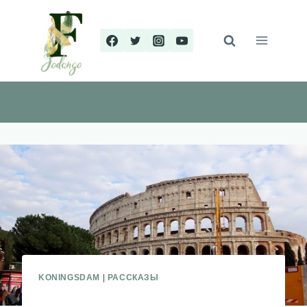
Перейти
к
содержимому
KONINGSDAM
|
РАССКАЗЫ