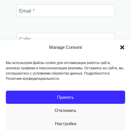
Email
*
Сайт
Manage Consent
Сохранить моё имя, email и адрес сайта в
этом браузере для последующих моих
Мы используем файлы cookie для оптимизации работы сайта,
комментариев.
анализа трафика и персонализации рекламы. Оставаясь на сайте, вы
соглашаетесь с условиями обработки данных. Подробности в
Политике конфиденциальности.
Принять
Отклонить
Copyright © 2014
-2026, Fodango
Настройки