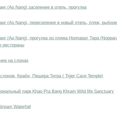
анг (Ao Nang) заселение в отель, прогулка
Нанг (Ao Nang), переселение в новый отель, пляж, рыбно
анг (Ao Nang), прогулка до пляжа Ноппарат Тара (Noppar
е рестораны
ание на слонах
слонов, Краби, Пещера Тигра ( Tiger Cave Temple)
ональный парк Khao Pra Bang Khram Wild life Sanctuary
Stream Waterfall