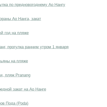
гулка по предновогоднему Ао Нангу
ораны Ао Нанга, закат
ый год на пляже
анг, прогулка ранним утром 1 января
зьяны на пляже
ли, пляж Pranang
редной закат на Ао Нанге
ров Пода (Poda)