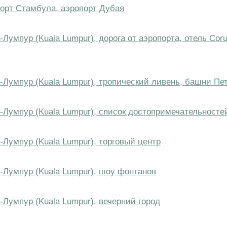
порт Стамбула, аэропорт Дубая
-Лумпур (Kuala Lumpur), дорога от аэропорта, отель Coru
а-Лумпур (Kuala Lumpur), тропический ливень, башни Пе
а-Лумпур (Kuala Lumpur), список достопримечательносте
-Лумпур (Kuala Lumpur), торговый центр
а-Лумпур (Kuala Lumpur), шоу фонтанов
-Лумпур (Kuala Lumpur), вечерний город