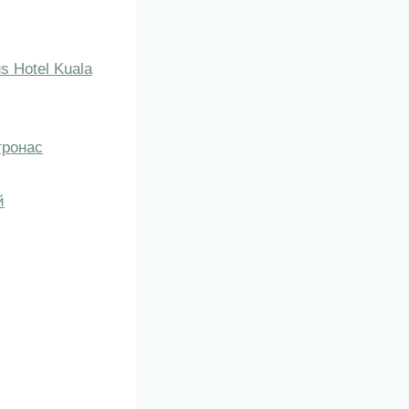
s Hotel Kuala
тронас
й