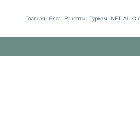
Перейти
к
Главная
Блог
Рецепты
Туризм
NFT, AI
О 
содержимому