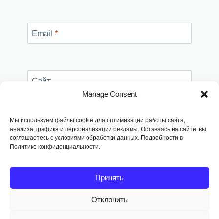
Email
*
Сайт
Manage Consent
Сохранить моё имя, email и адрес сайта в
этом браузере для последующих моих
Мы используем файлы cookie для оптимизации работы сайта,
комментариев.
анализа трафика и персонализации рекламы. Оставаясь на сайте, вы
соглашаетесь с условиями обработки данных. Подробности в
Политике конфиденциальности.
Принять
Отклонить
Copyright © 2014
-2026, Fodango