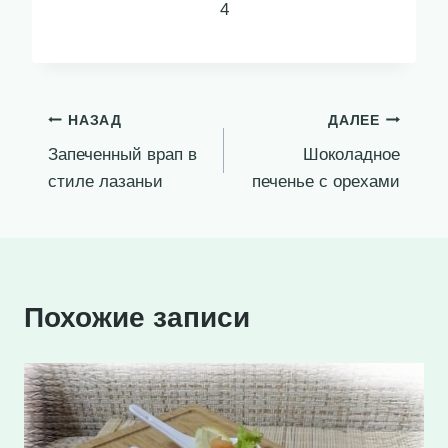
4
Навигация
НАЗАД
ДАЛЕЕ
Запеченный врап в
Шоколадное
по
стиле лазаньи
печенье с орехами
записям
Похожие записи