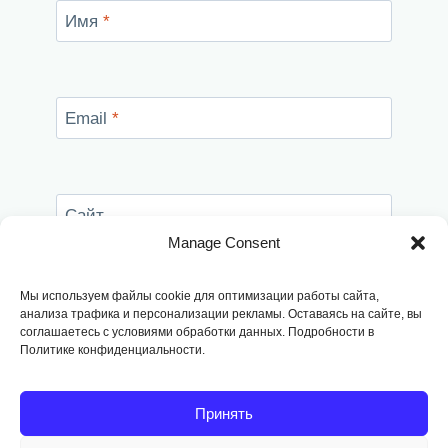
Имя
*
Email
*
Сайт
Manage Consent
Сохранить моё имя, email и адрес сайта в
этом браузере для последующих моих
Мы используем файлы cookie для оптимизации работы сайта,
комментариев.
анализа трафика и персонализации рекламы. Оставаясь на сайте, вы
соглашаетесь с условиями обработки данных. Подробности в
Политике конфиденциальности.
Принять