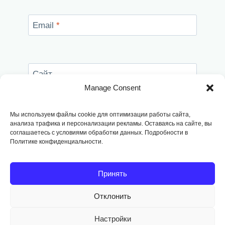
Email
*
Сайт
Manage Consent
Сохранить моё имя, email и адрес сайта в
этом браузере для последующих моих
Мы используем файлы cookie для оптимизации работы сайта,
комментариев.
анализа трафика и персонализации рекламы. Оставаясь на сайте, вы
соглашаетесь с условиями обработки данных. Подробности в
Политике конфиденциальности.
Принять
Отклонить
Copyright © 2014
-2026, Fodango
Настройки