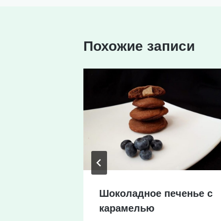
записям
Похожие записи
р с
Шоколадное печенье с
карамелью