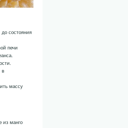
 до состояния
вой печи
еанса.
ости.
 в
бить массу
е из манго