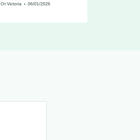
От
Victoria
06/01/2026
От
Victoria
0