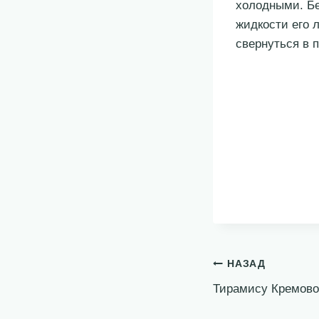
холодными. Бе
жидкости его 
свернуться в 
Навигация
НАЗАД
Тирамису Кремово
по