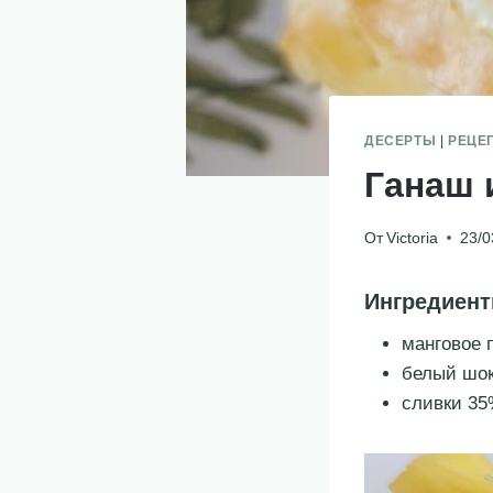
ДЕСЕРТЫ
|
РЕЦЕ
Ганаш 
От
Victoria
23/0
Ингредиен
манговое п
белый шок
сливки 35