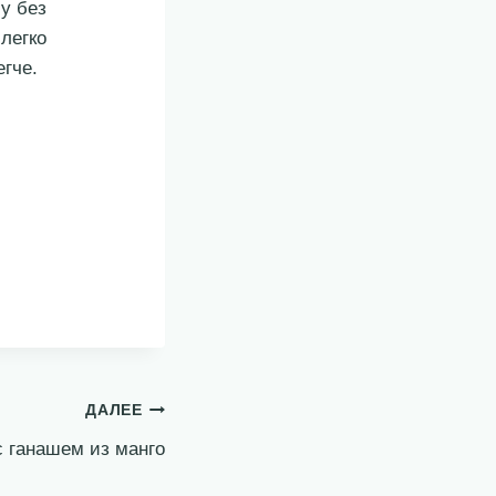
у без
легко
гче.
ДАЛЕЕ
с ганашем из манго