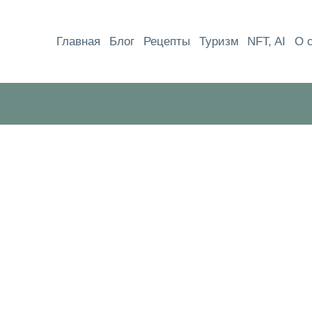
Перейти
к
Главная
Блог
Рецепты
Туризм
NFT, AI
О 
содержимому