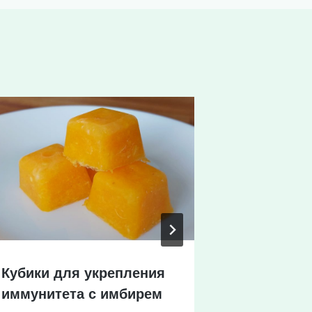
Кубики для укрепления
Кулич Кр
иммунитета с имбирем
фисташк