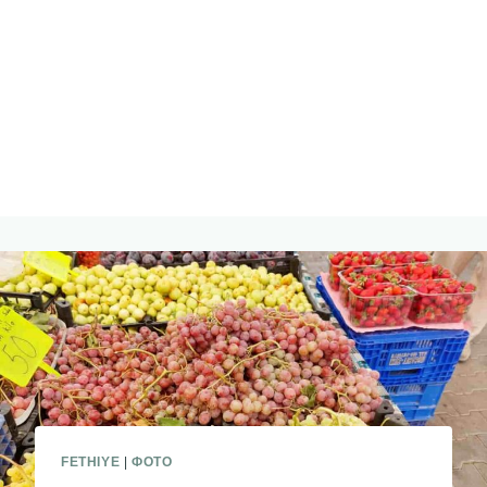
FETHIYE
|
ФОТО