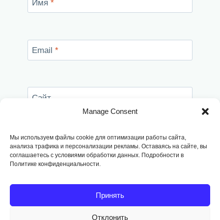
Имя
*
Email
*
Сайт
Manage Consent
Сохранить моё имя, email и адрес сайта в
этом браузере для последующих моих
Мы используем файлы cookie для оптимизации работы сайта,
комментариев.
анализа трафика и персонализации рекламы. Оставаясь на сайте, вы
соглашаетесь с условиями обработки данных. Подробности в
Политике конфиденциальности.
Принять
Отклонить