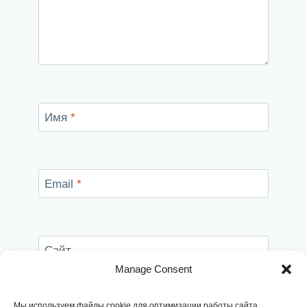
Имя
*
Email
*
Сайт
Manage Consent
Сохранить моё имя, email и адрес сайта в
этом браузере для последующих моих
Мы используем файлы cookie для оптимизации работы сайта,