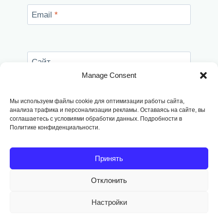
Email
*
Сайт
Manage Consent
Сохранить моё имя, email и адрес сайта в
этом браузере для последующих моих
Мы используем файлы cookie для оптимизации работы сайта,
комментариев.
анализа трафика и персонализации рекламы. Оставаясь на сайте, вы
соглашаетесь с условиями обработки данных. Подробности в
Политике конфиденциальности.
Принять
Отклонить
Copyright © 2014
-2026, Fodango
Настройки