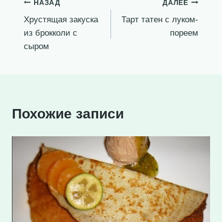
Навигация
НАЗАД
ДАЛЕЕ
Хрустящая закуска
Тарт татен с луком-
по
из брокколи с
пореем
записям
сыром
Похожие записи