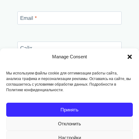
Email
*
Сайт
Manage Consent
Сохранить моё имя, email и адрес сайта в
этом браузере для последующих моих
Мы используем файлы cookie для оптимизации работы сайта,
комментариев.
анализа трафика и персонализации рекламы. Оставаясь на сайте, вы
соглашаетесь с условиями обработки данных. Подробности в
Политике конфиденциальности.
Принять
Отклонить
Copyright © 2014
-2026, Fodango
Настройки