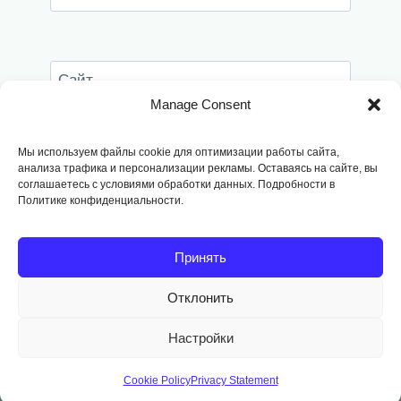
Сайт
Manage Consent
Сохранить моё имя, email и адрес сайта в
этом браузере для последующих моих
Мы используем файлы cookie для оптимизации работы сайта,
комментариев.
анализа трафика и персонализации рекламы. Оставаясь на сайте, вы
соглашаетесь с условиями обработки данных. Подробности в
Политике конфиденциальности.
Принять
Отклонить
Copyright © 2014
-2026, Fodango
Настройки
Cookie Policy
Privacy Statement