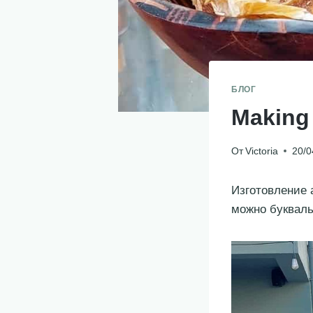
БЛОГ
Making
От
Victoria
20/0
Изготовление 
можно букваль