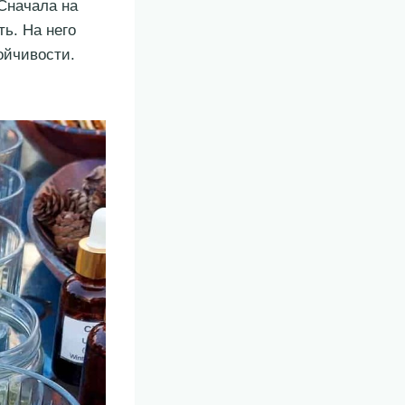
Сначала на
ь. На него
ойчивости.