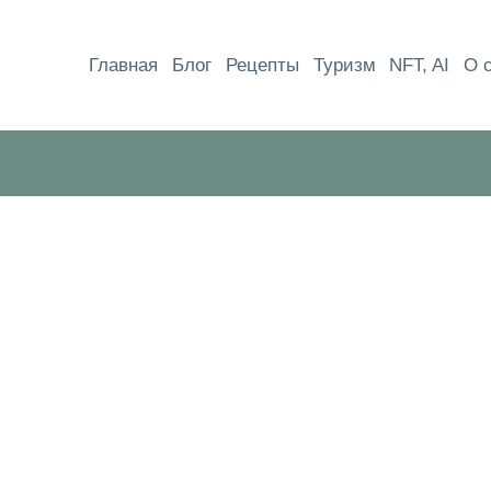
Перейти
к
Главная
Блог
Рецепты
Туризм
NFT, AI
О 
содержимому