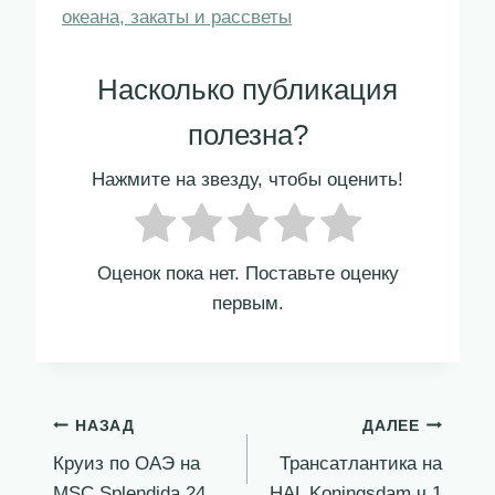
океана, закаты и рассветы
Насколько публикация
полезна?
Нажмите на звезду, чтобы оценить!
Оценок пока нет. Поставьте оценку
первым.
Навигация
НАЗАД
ДАЛЕЕ
Круиз по ОАЭ на
Трансатлантика на
по
MSC Splendida 24
HAL Koningsdam ч 1