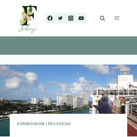
Перейти
к
содержимому
KONINGSDAM
|
РАССКАЗЫ