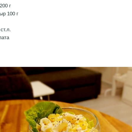
200 г
ыр 100 г
ст.л.
лата