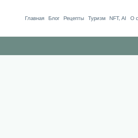
Перейти
к
Главная
Блог
Рецепты
Туризм
NFT, AI
О 
содержимому